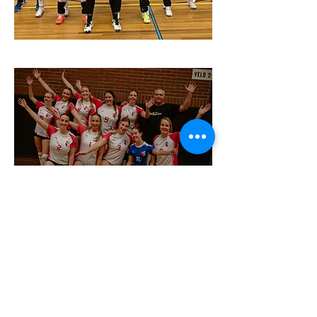
Link naar het programma, de
uitslagen en de stand van dames
1:
https://www.volleybal.nl/competitie
/vereniging/ckl5p7d/dames/1